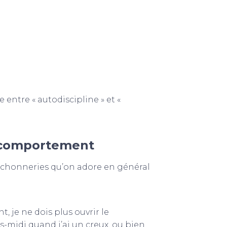
e entre « autodiscipline » et «
 comportement
ochonneries qu’on adore en général
, je ne dois plus ouvrir le
-midi quand j’ai un creux, ou bien