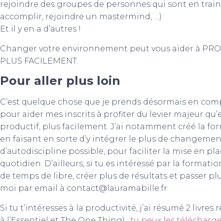
rejoindre des groupes de personnes qui sont en train
accomplir, rejoindre un mastermind, …)
Et il y en a d’autres !
Changer votre environnement peut vous aider à PR
PLUS FACILEMENT.
Pour aller plus loin
C’est quelque chose que je prends désormais en com
pour aider mes inscrits à profiter du levier majeur qu’
productif, plus facilement. J’ai notamment créé la fo
en faisant en sorte d’y intégrer le plus de changeme
d’autodiscipline possible, pour faciliter la mise en 
quotidien. D’ailleurs, si tu es intéressé par la formati
de temps de libre, créer plus de résultats et passer pl
moi par email à contact@lauramabille.fr
Si tu t’intéresses à la productivité, j’ai résumé 2 livres 
à l’Essentiel et The One Thing),
tu peux les télécharge