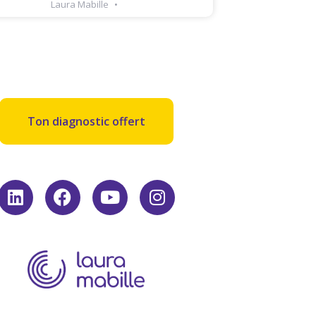
Laura Mabille
Ton diagnostic offert