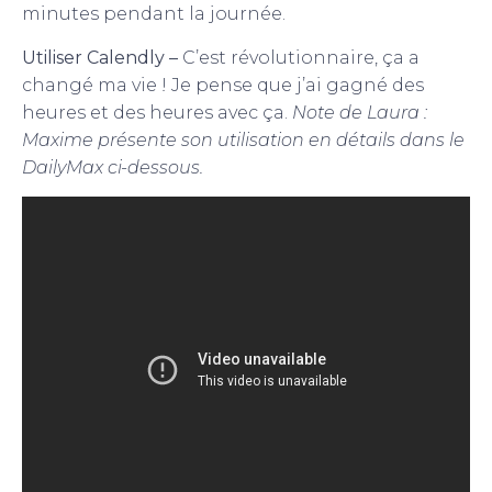
minutes pendant la journée.
Utiliser Calendly –
C’est révolutionnaire, ça a
changé ma vie ! Je pense que j’ai gagné des
heures et des heures avec ça.
Note de Laura :
Maxime présente son utilisation en détails dans le
DailyMax ci-dessous.