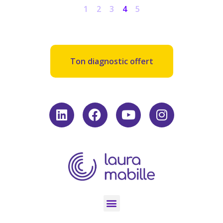
1
2
3
4
5
Ton diagnostic offert